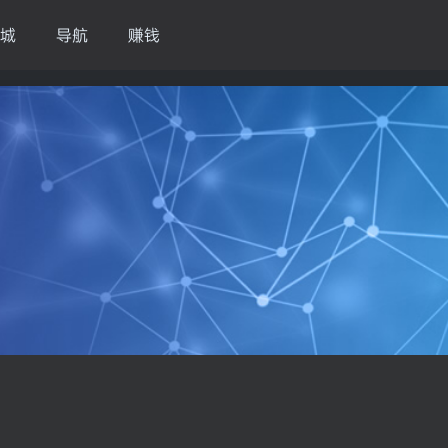
城
导航
赚钱