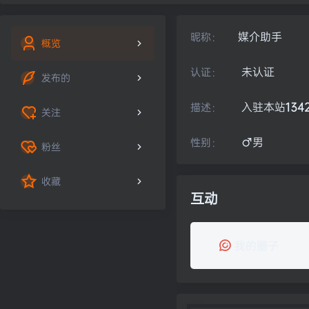
媒介助手
昵称：
概览
未认证
认证：
发布的
入驻本站
134
描述：
关注
男
性别：
粉丝
收藏
互动
我的圈子