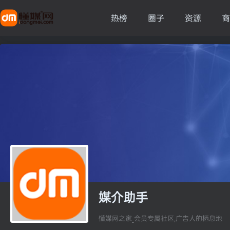
热榜
圈子
资源
商
媒介助手
懂媒网之家_会员专属社区,广告人的栖息地