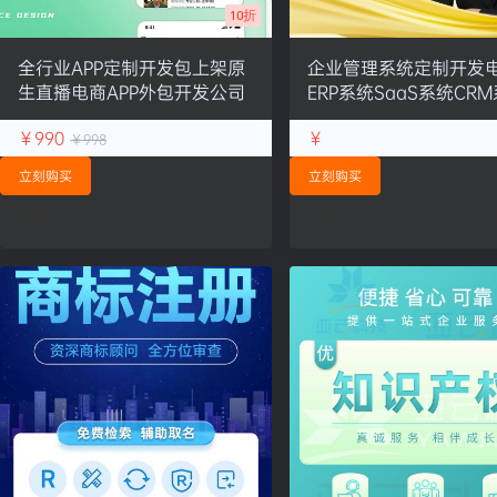
10折
全行业APP定制开发包上架原
企业管理系统定制开发
生直播电商APP外包开发公司
ERP系统SaaS系统CR
￥990
￥
￥998
立刻购买
立刻购买
库存：
9.9k
人气：
1.8k
库存：
9.9k
人