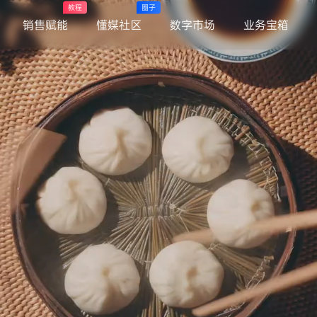
教程
圈子
销售赋能
懂媒社区
数字市场
业务宝箱