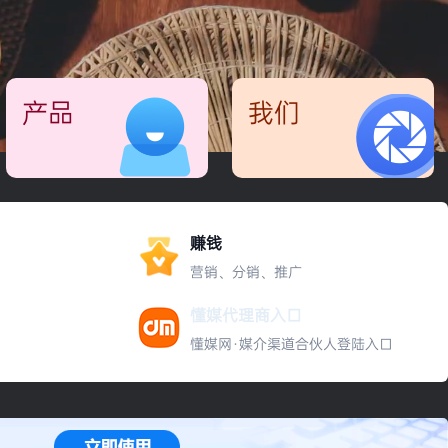
产品
我们
懂媒SaaS
晓媒公关
关于本站
加入我们
争流舆情
臻流营销
法律申明
服务协议
赚钱
营销、分销、推广
知谷商院
懂媒代理商入口
懂媒网·媒介渠道合伙人登陆入口