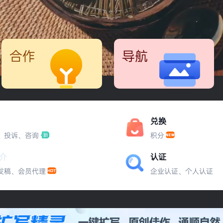
合作
导航
会员代理
渠道代理
设计神器
运营神器
灵感创意
设计工具
兑换
、投诉、咨询
积分
字体设计
配色方案
介
认证
发稿、会员代理
企业认证、个人认证