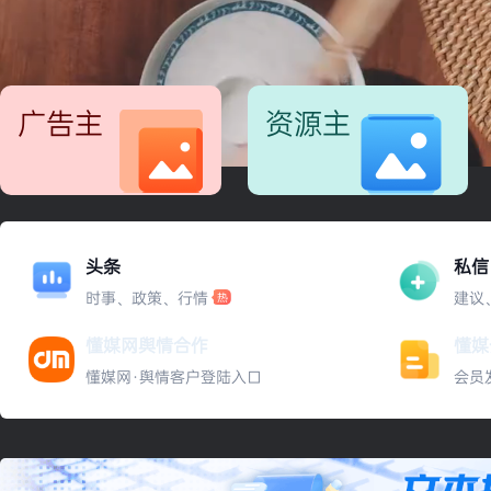
广告主
资源主
媒介投放
代理申请
入驻申请
资源认证
建设ing
建设ing
头条
私信
时事、政策、行情
建议
懂媒网舆情合作
懂媒
懂媒网·舆情客户登陆入口
会员