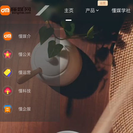
运营
主页
产品
懂媒学社
懂媒介
懂公关
懂运营
懂科技
懂企服