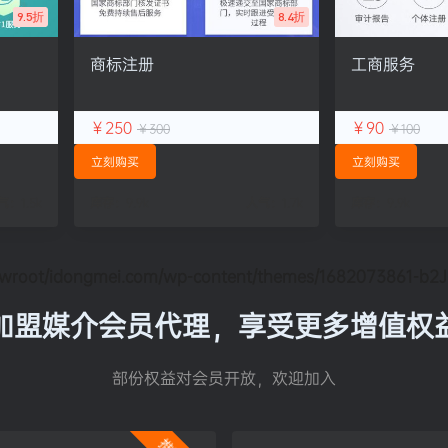
9.5折
8.4折
商标注册
工商服务
￥250
￥90
￥300
￥100
立刻购买
立刻购买
气：
1.5k
库存：
9.9k
人气：
1.7k
库存：
9.9k
oot/idongmei.com/wp-content/themes/1682073861-b2Ji
加盟媒介会员代理，享受更多增值权
部份权益对会员开放，欢迎加入