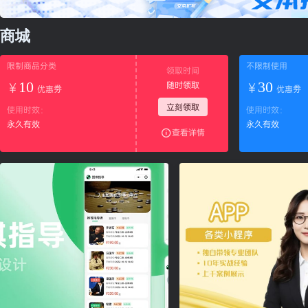
商城
限制商品分类
不限制使用
领取时间
10
30
随时领取
￥
￥
优惠劵
优惠劵
立刻领取
使用时效：
使用时效：
永久有效
永久有效
查看详情