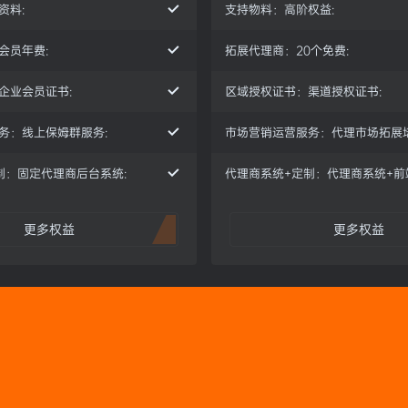
资料:
支持物料：高阶权益:
会员年费:
拓展代理商：20个免费:
企业会员证书:
区域授权证书：渠道授权证书:
务：线上保姆群服务:
市场营销运营服务：代理市场拓展培
制：固定代理商后台系统:
代理商系统+定制：代理商系统+前
更多权益
更多权益