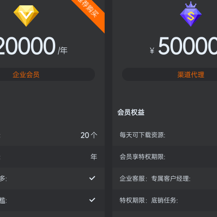
推荐购买
20000
5000
/年
¥
企业会员
渠道代理
会员权益
:
20
个
每天可下载资源:
:
年
会员享特权期限:
多:
企业客服：专属客户经理:
槛:
特权期限：底销任务: