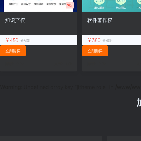
9折
知识产权
软件著作权
￥450
￥380
￥500
￥400
立刻购买
立刻购买
库存：
9.9k
人气：
1.6k
库存：
9.9k
人
Warning
: Undefined array key "jitheme_role" in
/www/wwwr