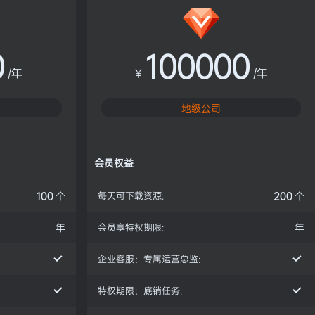
0
100000
/年
¥
/年
地级公司
会员权益
100
个
每天可下载资源:
200
个
年
会员享特权期限:
年
企业客服：专属运营总监:
特权期限：底销任务: