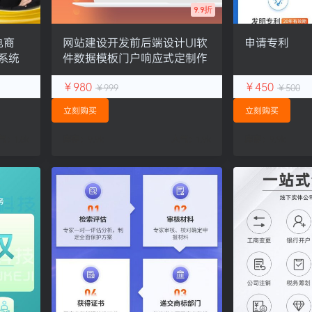
9.9折
电商
网站建设开发前后端设计UI软
申请专利
M系统
件数据模板门户响应式定制作
￥980
￥450
￥999
￥500
立刻购买
立刻购买
气：
1.8k
库存：
9.9k
人气：
1.9k
库存：
9.9k