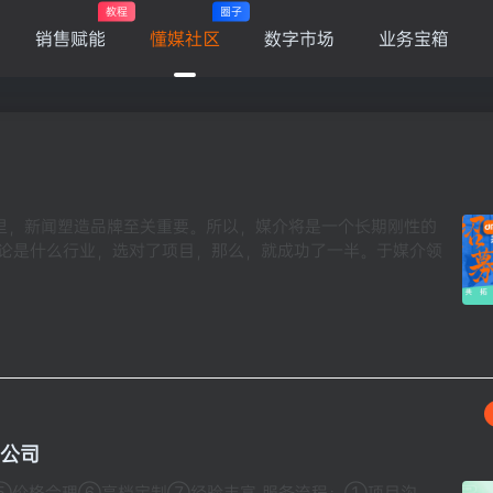
教程
圈子
销售赋能
懂媒社区
数字市场
业务宝箱
里，新闻塑造品牌至关重要。所以，媒介将是一个长期刚性的
不论是什么行业，选对了项目，那么，就成功了一半。于媒介领
发公司
⑤价格合理⑥高档定制⑦经验丰富 服务流程：①项目沟