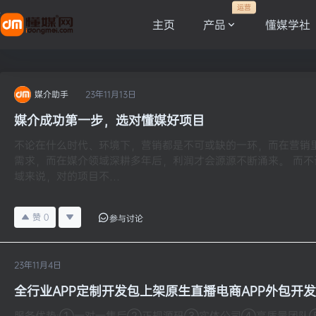
运营
主页
产品
懂媒学社
媒介助手
23年11月13日
媒介成功第一步，选对懂媒好项目
不论在什么时代、环境下，营销都是不可或缺的一环，而在营销
需求，而在媒介领域深耕多年后，利润才会源源不断涌来。 而
域来说，对的项目不…
赞
0
参与讨论
23年11月4日
全行业APP定制开发包上架原生直播电商APP外包开
服务优势:①一对一售后②正规源码③实体公司④高质量团队