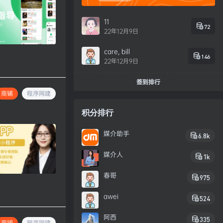
11
72
22年12月9日
care, bill
146
22年12月9日
签到排行
商铺
程序网建
积分排行
媒介助手
6.8k
媒介人
1k
春哥
975
awei
524
阿西
335
商铺
程序网建